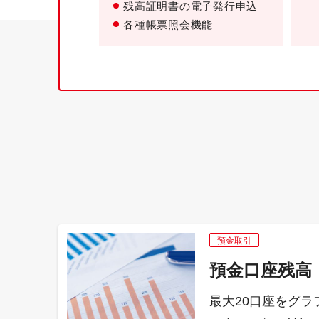
残高証明書の電子発行申込
各種帳票照会機能
預金取引
預金口座残高
最大20口座をグラ