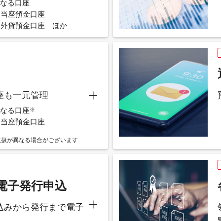
となる口座
・当座預金口座
・外貨預金口座 ほか
座も一元管理
となる口座
※
・当座預金口座
取扱が異なる場合がございます
電子発行申込
込みから発行まで電子