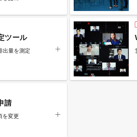
測定ツール
排出量を測定
申請
項を変更