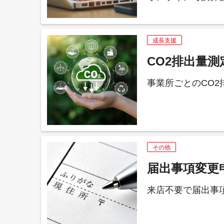
成長支援
CO2排出量
事業所ごとのCO2
その他
届出事項変更
来店不要で届出事