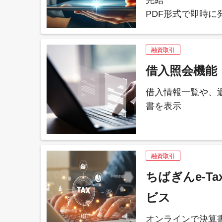
PDF形式で即時に
融資取引
借入照会機能
借入情報一覧や、
書を表示
融資取引
ちばぎんe-T
ビス
オンラインで決算