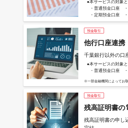
●本サービスの対象
・普通預金口座 
・定期預金口座 
預金取引
他行口座連携
千葉銀行以外の口
●本サービスの対象
・普通預金口座 
※一部金融機関によってお
預金取引
残高証明書の
残高証明書の申し
完結