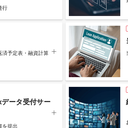
発行
返済予定表・融資計算
axデータ受付サー
書を提出