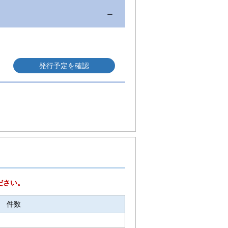
ださい。
件数