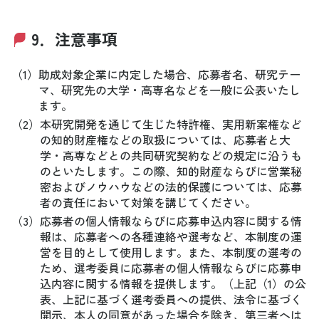
9．注意事項
（1）
助成対象企業に内定した場合、応募者名、研究テー
マ、研究先の大学・高専名などを一般に公表いたし
ます。
（2）
本研究開発を通じて生じた特許権、実用新案権など
の知的財産権などの取扱については、応募者と大
学・高専などとの共同研究契約などの規定に沿うも
のといたします。この際、知的財産ならびに営業秘
密およびノウハウなどの法的保護については、応募
者の責任において対策を講じてください。
（3）
応募者の個人情報ならびに応募申込内容に関する情
報は、応募者への各種連絡や選考など、本制度の運
営を目的として使用します。また、本制度の選考の
ため、選考委員に応募者の個人情報ならびに応募申
込内容に関する情報を提供します。（上記（1）の公
表、上記に基づく選考委員への提供、法令に基づく
開示、本人の同意があった場合を除き、第三者へは