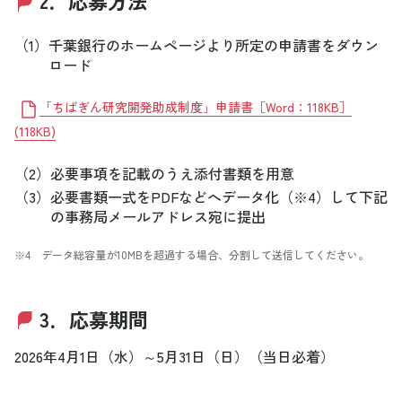
2．応募方法
（1）
千葉銀行のホームページより所定の申請書をダウン
ロード
「ちばぎん研究開発助成制度」申請書［Word：118KB］
(
118KB
)
（2）
必要事項を記載のうえ添付書類を用意
（3）
必要書類一式をPDFなどへデータ化（※4）して下記
の事務局メールアドレス宛に提出
※4 データ総容量が10MBを超過する場合、分割して送信してください。
3．応募期間
2026年4月1日（水）～5月31日（日）（当日必着）