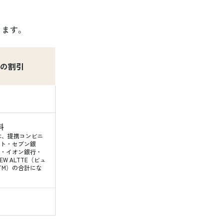
ります。
の割引
料
は、提携コンビニ
ット・セブン銀
・イオン銀行・
W ALTTE（ビュ
TM）の合計にな