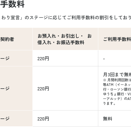
手数料
まわり宣言」のステージに応じてご利用手数料の割引をしてお
お預入れ・お引出し・ お
言契約者
ご利用手数料
借入れ・お振込手数料
テージ
220円
-
月3回まで無
※ 月間利用回数
等ATM（イーネ
テージ
220円
行・ローソン銀行
ゆうちょ銀行・VIE
ーアルッテ）のA
ります。
テージ
220円
無料