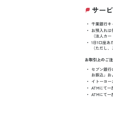
サービ
・
千葉銀行キ
・
お預入れは
（法人カー
・
1日1口座
（ただし、
お取引上のご注
・
セブン銀行
お振込」お
・
イトーヨー
・
ATMにて
・
ATMにて