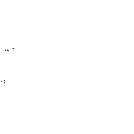
について
いて