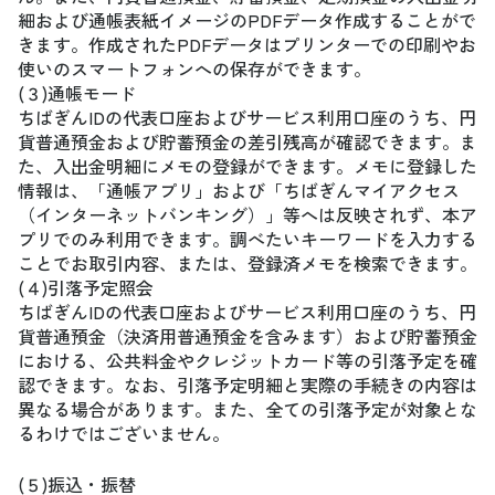
細および通帳表紙イメージのPDFデータ作成することがで
きます。作成されたPDFデータはプリンターでの印刷やお
使いのスマートフォンへの保存ができます。
(３)通帳モード
ちばぎんIDの代表口座およびサービス利用口座のうち、円
貨普通預金および貯蓄預金の差引残高が確認できます。ま
た、入出金明細にメモの登録ができます。メモに登録した
情報は、「通帳アプリ」および「ちばぎんマイアクセス
（インターネットバンキング）」等へは反映されず、本ア
プリでのみ利用できます。調べたいキーワードを入力する
ことでお取引内容、または、登録済メモを検索できます。
(４)引落予定照会
ちばぎんIDの代表口座およびサービス利用口座のうち、円
貨普通預金（決済用普通預金を含みます）および貯蓄預金
における、公共料金やクレジットカード等の引落予定を確
認できます。なお、引落予定明細と実際の手続きの内容は
異なる場合があります。また、全ての引落予定が対象とな
るわけではございません。
(５)振込・振替