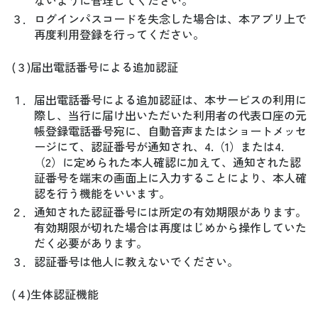
ないように管理してください。
３．
ログインパスコードを失念した場合は、本アプリ上で
再度利用登録を行ってください。
(３)届出電話番号による追加認証
１．
届出電話番号による追加認証は、本サービスの利用に
際し、当行に届け出いただいた利用者の代表口座の元
帳登録電話番号宛に、自動音声またはショートメッセ
ージにて、認証番号が通知され、4.（1）または4.
（2）に定められた本人確認に加えて、通知された認
証番号を端末の画面上に入力することにより、本人確
認を行う機能をいいます。
２．
通知された認証番号には所定の有効期限があります。
有効期限が切れた場合は再度はじめから操作していた
だく必要があります。
３．
認証番号は他人に教えないでください。
(４)生体認証機能