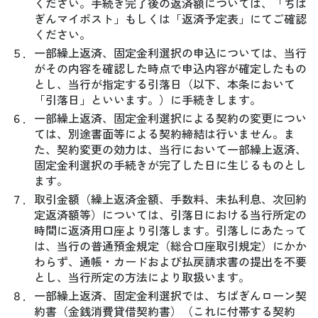
ください。手続き完了後の返済額については、「ちば
ぎんマイポスト」もしくは「返済予定表」にてご確認
ください。
５．
一部繰上返済、固定金利選択の申込については、当行
がその内容を確認した時点で申込内容が確定したもの
とし、当行が指定する引落日（以下、本条において
「引落日」といいます。）に手続きします。
６．
一部繰上返済、固定金利選択による契約の変更につい
ては、別途書面等による契約締結は行いません。ま
た、契約変更の効力は、当行において一部繰上返済、
固定金利選択の手続きが完了した日に生じるものとし
ます。
７．
取引金額（繰上返済金額、手数料、未払利息、次回約
定返済額等）については、引落日における当行所定の
時間に返済用口座より引落します。引落しにあたって
は、当行の普通預金規定（総合口座取引規定）にかか
わらず、通帳・カードおよび払戻請求書の提出を不要
とし、当行所定の方法により取扱います。
８．
一部繰上返済、固定金利選択では、ちばぎんローン契
約書（金銭消費貸借契約書）（これに付帯する契約