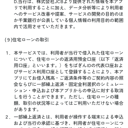
D.当行は、株式会社JCBより提供された情報を本アプ
リで利用することに加え、データ分析等により利用者
へのサービス改善や提案、サービスの開発の目的のほ
か千葉銀行が公表している個人情報の利用目的の範囲
内で活用させていただきます。
(９)住宅ローンの取引
１．
本サービスでは、利用者が当行で借入れた住宅ローン
について、住宅ローンの返済用預金口座（以下「返済
用口座」といいます。）をちばぎんIDの代表口座およ
びサービス利用口座として登録することにより、本ア
プリにてお借入残高・ご返済条件等のご契約内容の照
会ならびに一部繰上返済・固定金利選択のシミュレー
ション・申込および本アプリからの申込に対する取消
しを行うことができます。ただし、住宅ローンの種
類、取引の状況等によってはご利用いただけない場合
があります。
２．
一部繰上返済とは、利用者が操作する端末による申込
および当行の承認に基づき、利用者が住宅ローンにつ