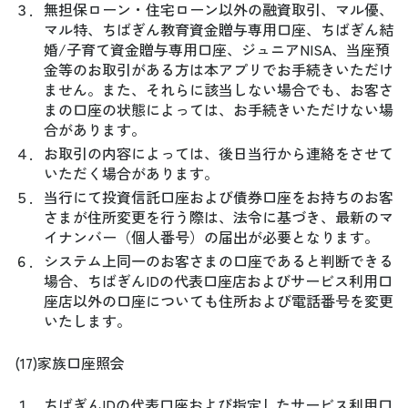
３．
無担保ローン・住宅ローン以外の融資取引、マル優、
マル特、ちばぎん教育資金贈与専用口座、ちばぎん結
婚/子育て資金贈与専用口座、ジュニアNISA、当座預
金等のお取引がある方は本アプリでお手続きいただけ
ません。また、それらに該当しない場合でも、お客さ
まの口座の状態によっては、お手続きいただけない場
合があります。
４．
お取引の内容によっては、後日当行から連絡をさせて
いただく場合があります。
５．
当行にて投資信託口座および債券口座をお持ちのお客
さまが住所変更を行う際は、法令に基づき、最新のマ
イナンバー（個人番号）の届出が必要となります。
６．
システム上同一のお客さまの口座であると判断できる
場合、ちばぎんIDの代表口座店およびサービス利用口
座店以外の口座についても住所および電話番号を変更
いたします。
(17)家族口座照会
１．
ちばぎんIDの代表口座および指定したサービス利用口