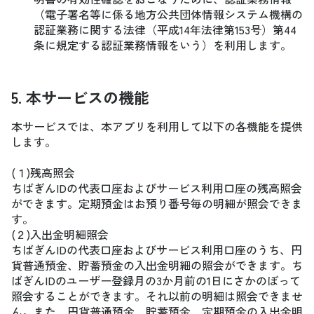
（電子署名等に係る地方公共団体情報システム機構の
認証業務に関する法律（平成14年法律第153号）第44
条に規定する認証業務情報をいう）を利用します。
5. 本サービスの機能
本サービスでは、本アプリを利用して以下の各機能を提供
します。
(１)残高照会
ちばぎんIDの代表口座およびサービス利用口座の残高照会
ができます。定期預金はお預り番号毎の明細が照会できま
す。
(２)入出金明細照会
ちばぎんIDの代表口座およびサービス利用口座のうち、円
貨普通預金、貯蓄預金の入出金明細の照会ができます。ち
ばぎんIDのユーザー登録月の3か月前の1日にさかのぼって
照会することができます。それ以前の明細は照会できませ
ん。また、円貨普通預金、貯蓄預金、定期預金の入出金明