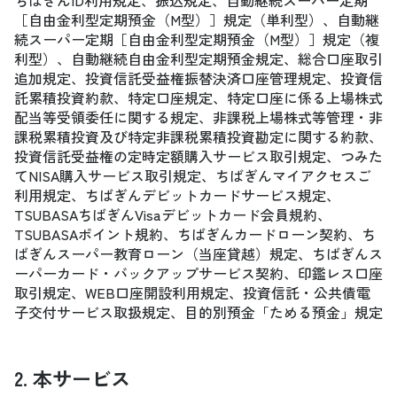
ちばぎんID利用規定、振込規定、自動継続スーパー定期
［自由金利型定期預金（M型）］規定（単利型）、自動継
続スーパー定期［自由金利型定期預金（M型）］規定（複
利型）、自動継続自由金利型定期預金規定、総合口座取引
追加規定、投資信託受益権振替決済口座管理規定、投資信
託累積投資約款、特定口座規定、特定口座に係る上場株式
配当等受領委任に関する規定、非課税上場株式等管理・非
課税累積投資及び特定非課税累積投資勘定に関する約款、
投資信託受益権の定時定額購入サービス取引規定、つみた
てNISA購入サービス取引規定、ちばぎんマイアクセスご
利用規定、ちばぎんデビットカードサービス規定、
TSUBASAちばぎんVisaデビットカード会員規約、
TSUBASAポイント規約、ちばぎんカードローン契約、ち
ばぎんスーパー教育ローン（当座貸越）規定、ちばぎんス
ーパーカード・バックアップサービス契約、印鑑レス口座
取引規定、WEB口座開設利用規定、投資信託・公共債電
子交付サービス取扱規定、目的別預金「ためる預金」規定
2. 本サービス