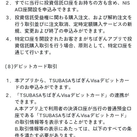
２．
すでに当行に投資信託口座をお持ちの方も含め、NIS
A口座開設を申込みできます。
３．
投資信託受益権に関わる購入注文、および解約注文を
行う取引並びに注文取消、定時定額購入サービスの新
規、変更および終了の申込みができます。
４．
特定口座を開設されたお客さまがちばぎんアプリで投
資信託購入取引を行う場合、原則として、特定口座を
通じて行います。
(８)デビットカード取引
１．
本アプリから、TSUBASAちばぎんVisaデビットカー
ドのお申込みができます。
２．
「TSUBASAちばぎんVisaデビットカード」の連携が
できます。
A.本アプリ上で利用者の決済口座が当行の普通預金口
座である「TSUBASAちばぎんVisaデビットカード」
の取引情報等を表示することができます。
B.取引情報等の表示にあたっては、以下のすべての条
件を満たす必要があります。