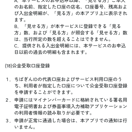
A．本サービスのお申込み以降、「見せる方」ご本人
のお名前、指定した口座の店名、口座番号、残高およ
び入出金明細が、「見る方」の本アプリ上に表示され
ます。
B．「見せる方」が本サービスに登録できる「見る
方」数、および「見る方」が照会する「見せる方」数
は、当行所定の数を超えることはできません。
C．提供される入出金明細には、本サービスのお申込
日以前の過去の明細も含まれます。
(18)公金受取口座登録
１．
ちばぎんIDの代表口座およびサービス利用口座のう
ち、利用者が指定した口座について公金受取口座登録
を申請することができます。
２．
申請にはマイナンバーカードに格納されている署名用
電子証明書および券面事項入力補助アプリケーション
の利用者情報の読み取りが必要です。
３．
申請が正常に通過した場合は、本アプリでの通知は行
いません。