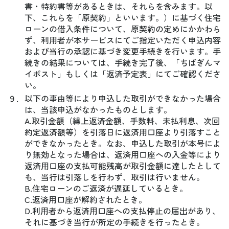
書・特約書等があるときは、それらを含みます。以
下、これらを「原契約」といいます。）に基づく住宅
ローンの借入条件について、原契約の定めにかかわら
ず、利用者が本サービスにてご指定いただく申込内容
および当行の承認に基づき変更手続きを行います。手
続きの結果については、手続き完了後、「ちばぎんマ
イポスト」もしくは「返済予定表」にてご確認くださ
い。
９．
以下の事由等により申込した取引ができなかった場合
は、当該申込がなかったものとします。
A.取引金額（繰上返済金額、手数料、未払利息、次回
約定返済額等）を引落日に返済用口座より引落すこと
ができなかったとき。なお、申込した取引が本号によ
り無効となった場合は、返済用口座への入金等により
返済用口座の支払可能残高が取引金額に達したとして
も、当行は引落しを行わず、取引は行いません。
B.住宅ローンのご返済が遅延しているとき。
C.返済用口座が解約されたとき。
D.利用者から返済用口座への支払停止の届出があり、
それに基づき当行が所定の手続きを行ったとき。