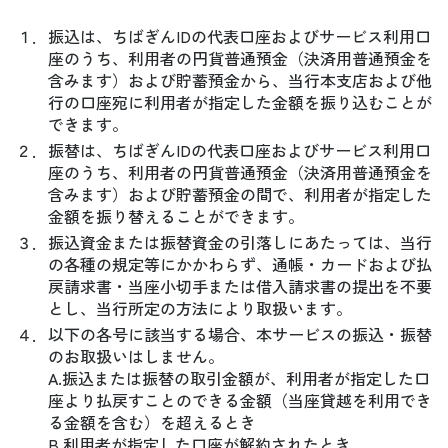
１．
振込は、ちばぎんIDの代表口座およびサービス利用口
座のうち、利用者の円貨普通預金（決済用普通預金を
含みます）および貯蓄預金から、当行本支店および他
行の口座宛に利用者が指定した金額を振り込むことが
できます。
２．
振替は、ちばぎんIDの代表口座およびサービス利用口
座のうち、利用者の円貨普通預金（決済用普通預金を
含みます）および貯蓄預金の間で、利用者が指定した
金額を振り替えることができます。
３．
振込資金または振替資金の引落しにあたっては、当行
の各種の規定等にかかわらず、通帳・カードおよび払
戻請求書・当座小切手または借入請求書の提出を不要
とし、当行所定の方法により取扱います。
４．
以下の各号に該当する場合、本サービスの振込・振替
のお取扱いはしません。
A.振込または振替の取引金額が、利用者が指定した口
座より払戻すことのできる金額（当座貸越を利用でき
る金額を含む）を超えるとき
B.利用者が指定した口座が解約されたとき