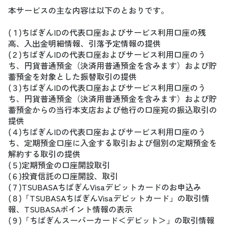
本サービスの主な内容は以下のとおりです。
(１)ちばぎんIDの代表口座およびサービス利用口座の残
高、入出金明細情報、引落予定情報の提供
(２)ちばぎんIDの代表口座およびサービス利用口座のう
ち、円貨普通預金（決済用普通預金を含みます）および貯
蓄預金を対象とした振替取引の提供
(３)ちばぎんIDの代表口座およびサービス利用口座のう
ち、円貨普通預金（決済用普通預金を含みます）および貯
蓄預金からの当行本支店および他行の口座宛の振込取引の
提供
(４)ちばぎんIDの代表口座およびサービス利用口座のう
ち、定期預金口座に入金する取引および個別の定期預金を
解約する取引の提供
(５)定期預金の口座開設取引
(６)投資信託の口座開設、取引
(７)TSUBASAちばぎんVisaデビットカードのお申込み
(８)「TSUBASAちばぎんVisaデビットカード」の取引情
報、TSUBASAポイント情報の表示
(９)「ちばぎんスーパーカード＜デビット＞」の取引情報