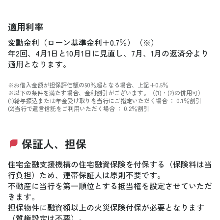
適用利率
変動金利（ローン基準金利＋0.7％）（※）
年2回、4月1日と10月1日に見直し、7月、1月の返済分より
適用となります。
※お借入金額が担保評価額の50％超となる場合、上記＋0.5％
※以下の条件を満たす場合、金利割引がございます。（(1)・(2)の併用可）
(1)給与振込または年金受け取りを当行にご指定いただく場合 ： 0.1％割引
(2)当行で遺言信託をご利用いただく場合 ： 0.2％割引
保証人、担保
住宅金融支援機構の住宅融資保険を付保する（保険料は当
行負担）ため、連帯保証人は原則不要です。
不動産に当行を第一順位とする抵当権を設定させていただ
きます。
担保物件に融資額以上の火災保険付保が必要となります
（質権設定は不要）。