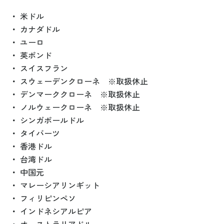
・
米ドル
・
カナダドル
・
ユーロ
・
英ポンド
・
スイスフラン
・
スウェーデンクローネ ※取扱休止
・
デンマーククローネ ※取扱休止
・
ノルウェークローネ ※取扱休止
・
シンガポールドル
・
タイバーツ
・
香港ドル
・
台湾ドル
・
中国元
・
マレーシアリンギット
・
フィリピンペソ
・
インドネシアルピア
・
オーストラリアドル