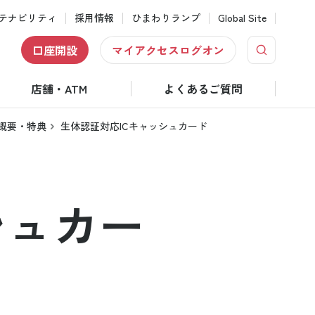
テナビリティ
採用情報
ひまわりランプ
Global Site
口座開設
マイアクセスログオン
店舗・ATM
よくあるご質問
概要・特典
生体認証対応ICキャッシュカード
シュカー