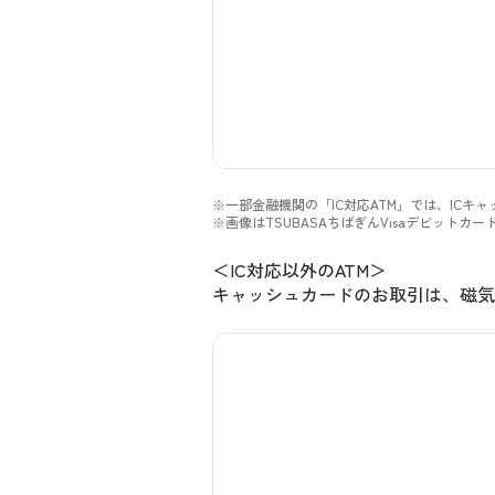
※一部金融機関の「IC対応ATM」では、IC
※画像はTSUBASAちばぎんVisaデビットカー
＜IC対応以外のATM＞
キャッシュカードのお取引は、磁気