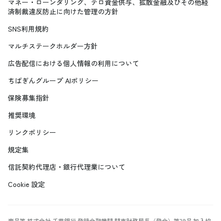
マネー・ローンダリング、テロ資金供与、拡散金融及びその他経
済制裁違反防止に向けた管理の方針
SNS利用規約
マルチステークホルダー方針
広告配信における個人情報の利用について
ちばぎんグループ AIポリシー
保険募集指針
推奨環境
リンクポリシー
規定集
信託契約代理店・銀行代理業について
Cookie 設定
商号等 株式会社 千葉銀行 登録金融機関 関東財務局長（登金）第39号 加入協