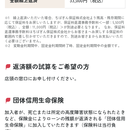
全額繰上返済
33,000円（税込）
※1 繰上返済いただいた場合、ちばぎん保証株式会社より残高・残存期間に
応じて保証料をお戻しいたしますが、保証料返還事務手数料＜一部：5,500円
（税込）、全額：11,000円（税込）＞が別途必要となります。 なお、保証料
返還事務手数料はちばぎん保証株式会社からお客さまへお戻しする保証料の
範囲内で差し引かせていただきますので、別途お客さまからお支払いいただ
く必要はございません。
※2 変動金利期間中、固定金利期間終了時、固定金利期間中の金額です。
返済額の試算をご希望の方
店頭の窓口にお申し付けください。
団体信用生命保険
加入者が、死亡または所定の高度障害状態になられたとき
など、保険金によりローンの残額が返済される「団体信用
生命保険」に加入していただきます（保険料は当行負