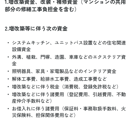
1.増改築資金、改装・補修資金（マンションの共用
部分の修繕工事負担金を含む）
2.増改築等に伴う次の資金
・
システムキッチン、ユニットバス設置などの住宅関連
設備資金
・
外溝、植栽、門塀、造園、車庫などのエクステリア資
金
・
照明器具、家具・家電製品などのインテリア資金
・
解体工事費、給排水工事費、造成工事費など
・
増改築などに伴う税金（消費税、登録免許税など）
・
増改築などに伴う諸費用（登記費用、引越費用、不動
産仲介手数料など）
・
お借入れに伴う諸費用（保証料・事務取扱手数料、火
災保険料、担保関係費用など）