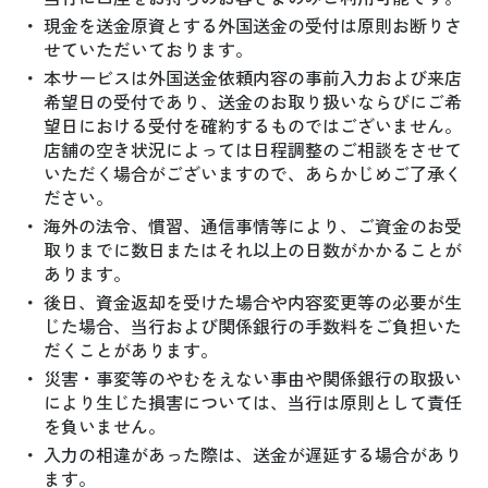
・
現金を送金原資とする外国送金の受付は原則お断りさ
せていただいております。
・
本サービスは外国送金依頼内容の事前入力および来店
希望日の受付であり、送金のお取り扱いならびにご希
望日における受付を確約するものではございません。
店舗の空き状況によっては日程調整のご相談をさせて
いただく場合がございますので、あらかじめご了承く
ださい。
・
海外の法令、慣習、通信事情等により、ご資金のお受
取りまでに数日またはそれ以上の日数がかかることが
あります。
・
後日、資金返却を受けた場合や内容変更等の必要が生
じた場合、当行および関係銀行の手数料をご負担いた
だくことがあります。
・
災害・事変等のやむをえない事由や関係銀行の取扱い
により生じた損害については、当行は原則として責任
を負いません。
・
入力の相違があった際は、送金が遅延する場合があり
ます。