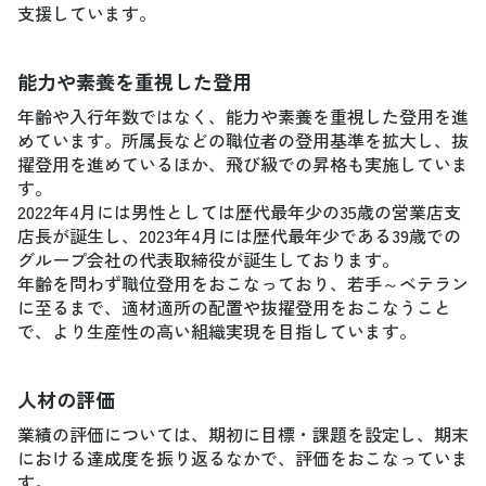
支援しています。
能力や素養を重視した登用
年齢や入行年数ではなく、能力や素養を重視した登用を進
めています。所属長などの職位者の登用基準を拡大し、抜
擢登用を進めているほか、飛び級での昇格も実施していま
す。
2022年4月には男性としては歴代最年少の35歳の営業店支
店長が誕生し、2023年4月には歴代最年少である39歳での
グループ会社の代表取締役が誕生しております。
年齢を問わず職位登用をおこなっており、若手～ベテラン
に至るまで、適材適所の配置や抜擢登用をおこなうこと
で、より生産性の高い組織実現を目指しています。
人材の評価
業績の評価については、期初に目標・課題を設定し、期末
における達成度を振り返るなかで、評価をおこなっていま
す。