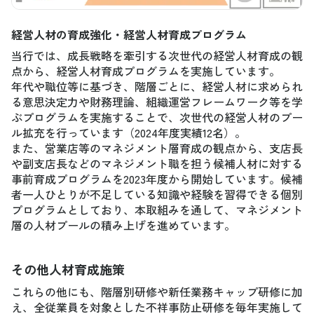
経営人材の育成強化・経営人材育成プログラム
当行では、成長戦略を牽引する次世代の経営人材育成の観
点から、経営人材育成プログラムを実施しています。
年代や職位等に基づき、階層ごとに、経営人材に求められ
る意思決定力や財務理論、組織運営フレームワーク等を学
ぶプログラムを実施することで、次世代の経営人材のプー
ル拡充を行っています（2024年度実績12名）。
また、営業店等のマネジメント層育成の観点から、支店長
や副支店長などのマネジメント職を担う候補人材に対する
事前育成プログラムを2023年度から開始しています。候補
者一人ひとりが不足している知識や経験を習得できる個別
プログラムとしており、本取組みを通して、マネジメント
層の人材プールの積み上げを進めています。
その他人材育成施策
これらの他にも、階層別研修や新任業務キャップ研修に加
え、全従業員を対象とした不祥事防止研修を毎年実施して