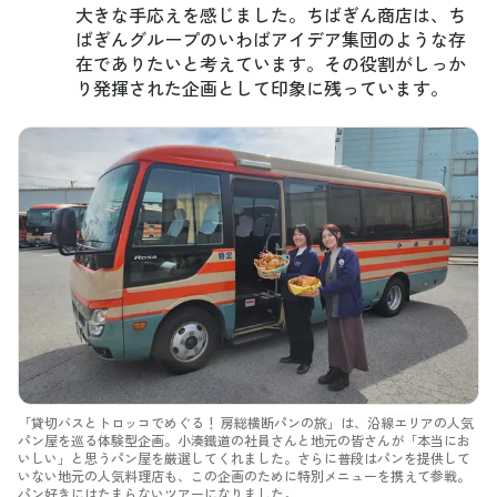
大きな手応えを感じました。ちばぎん商店は、ち
ばぎんグループのいわばアイデア集団のような存
在でありたいと考えています。その役割がしっか
り発揮された企画として印象に残っています。
「貸切バスとトロッコでめぐる！ 房総横断パンの旅」は、沿線エリアの人気
パン屋を巡る体験型企画。小湊鐵道の社員さんと地元の皆さんが「本当にお
いしい」と思うパン屋を厳選してくれました。さらに普段はパンを提供して
いない地元の人気料理店も、この企画のために特別メニューを携えて参戦。
パン好きにはたまらないツアーになりました。