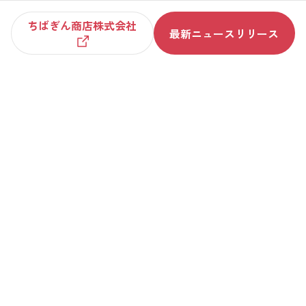
千葉銀行の勧誘方針
ちばぎん商店株式会社
最新ニュースリリース
利益相反管理方針の概要
マネー・ローンダリング、テロ資金供与、拡散金融及びその他経
済制裁違反防止に向けた管理の方針
SNS利用規約
マルチステークホルダー方針
広告配信における個人情報の利用について
ちばぎんグループ AIポリシー
保険募集指針
推奨環境
リンクポリシー
規定集
信託契約代理店・銀行代理業について