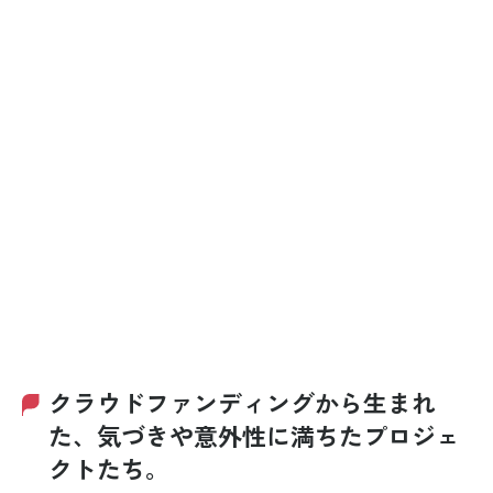
2022年4月より県庁
当。その後コンサ
連携施策を企画・
支店長、2024年4月
ルティングファー
運営し、2023年4月
より現職。
ムを経て、2024年
より現職。千葉県
より現職。クラウ
や自治体、観光関
ドファンディング
連事業者と協業
サイト「C-VALUE
し、地域計画の策
クラウドファンデ
定や観光コンテン
ィング」の掲載支
ツ開発など、地域
援を通じて、地域
ブランディングに
事業者の企画開発
よる課題解決を推
支援に邁進。
進し、「地方創
生」の実現に奔走
している。
クラウドファンディングから生まれ
た、気づきや意外性に満ちたプロジェ
クトたち。