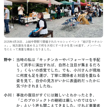
2025年4月26日、上総中野駅で開催されたマルシェイベント「結び目マチルシ
ェ」。地方創生を進める上で何を大切にすべきかを見つめ直す、メンバーた
ちにとって貴重な機会となりました。
野中
：
当時の私は「キッチンカーやパフォーマーを手配
して派手に演出すれば、自然と注目が集まるだろ
う」くらいの感覚でした。でも、小川さんが現地
に何度も足を運び、丁寧に関係者と対話を重ねる
姿を見て、自分の見方がいかに表面的だったかに
気づかされましたね。
小川
：
事故の復旧がすぐには難しいとわかったとき、
「このプロジェクトの継続は厳しいのではない
か」という声も聞こえてきました。けれど事業者