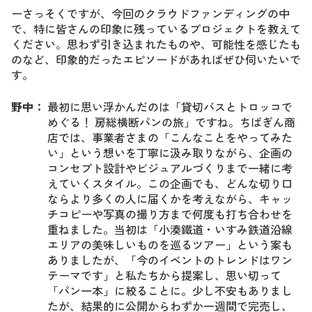
ーさっそくですが、今回のクラウドファンディングの中
で、特に皆さんの印象に残っているプロジェクトを教えて
ください。思わず引き込まれたものや、可能性を感じたも
のなど、印象的だったエピソードがあればぜひ伺いたいで
す。
野中
：
最初に思い浮かんだのは「貸切バスとトロッコで
めぐる！ 房総横断パンの旅」ですね。ちばぎん商
店では、事業者さまの「こんなことをやってみた
い」という想いを丁寧に汲み取りながら、企画の
コンセプト設計やビジュアルづくりまで一緒に考
えていくスタイル。この企画でも、どんな切り口
ならより多くの人に届くかを考えながら、キャッ
チコピーや写真の撮り方まで何度も打ち合わせを
重ねました。当初は「小湊鐵道・いすみ鉄道沿線
エリアの美味しいものを巡るツアー」という案も
ありましたが、「今のイベントのトレンドはワン
テーマです」と私たちから提案し、思い切って
「パン一本」に絞ることに。少し不安もありまし
たが、結果的に公開からわずか一週間で完売し、