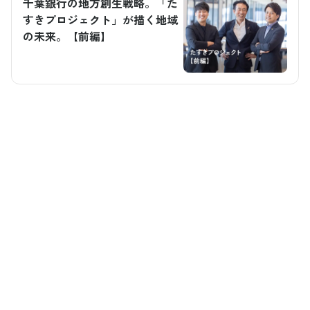
千葉銀行の地方創生戦略。「た
すきプロジェクト」が描く地域
の未来。【前編】
小川利幸
野中 脩平
小高 俊介
株式会社千葉銀行 理
ちばぎん商店株式会社
株式会社千葉銀行 地方創
事 地方創生部長
地域商社事業部
生部
1993年に千葉銀行
2024年に千葉銀行
2012年に千葉銀行
に入行。営業店、
へ入行。2017年に
へ入行。営業店勤
企業サポート部な
新卒で民放キー局
務を経て法人営業
どを経て、2021年4
に入社し、人材採
部新事業支援担当
月より地方創生部
用や通販事業、新
として、スタート
担当部長に就任。
規事業などを担
アップ支援・産学