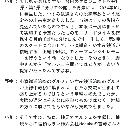
小川
：
少し話が逸れますが、今回のプロジェクトを第1
弾・第2弾に分けて公開した背景には、2024年10月
に発生した、いすみ鉄道さんの脱線事故という想
定外の出来事がありました。当初はすぐの復旧を
見込んでいたものですから、本来は一度にまとめ
て実施する予定だったものを、リードタイムを確
保する目的で2回に分けたんです。そして、第2弾
のスタートに合わせて、小湊鐵道といすみ鉄道が
接続する「上総中野駅」でオープニングセレモニ
ーを行うという話になりました。そのときに、野
中さんから「マルシェを開いてはどうか」という
提案があったんですよね。
野中
：
小湊鐵道沿線のグルメといすみ鉄道沿線のグルメ
が上総中野駅に集まれば、新たな交流が生まれて
盛り上がるのでは？という単純な考えでしたが、
実際の運営はそんなに簡単なものではなく、地域
の方々に助けてもらいながら実現できました。
小川
：
そうですね。特に、地元でマルシェを主催し、地
域からの信頼も厚い株式会社kiccakeの吉野さんと