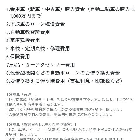
1.
乗用車（新車・中古車）購入資金（自動二輪車の購入は
1,000万円まで）
2.
下取車のローン残債資金
3.
自動車教習所費用
4.
車庫建設費用
5.
車検・定期点検・修理費用
6.
保険費用
7.
部品・カーアクセサリー費用
8.
他金融機関などの自動車ローンのお借り換え資金
9.
お借り換えに伴う諸費用（支払利息・印紙税など）
【注意点（共通）】
・1～7は家族（配偶者・子供）のための費用も含みます。ただし、1について
は借入者の所有者名義に限ります。
・2は、1と同時の場合かつ借入にかかる総費用の50％以下に限ります。
・支払済資金や個人間売買、事業用の使途は対象外となります。
【注意点（融資金額1,000万円超の場合）】
・1は、正規ディーラー（販売店）からの購入で、納車予定日が申込から3か
月以内に限ります。
・8は、借換対象となる自動車の所有者名義が借入者のものに限ります。