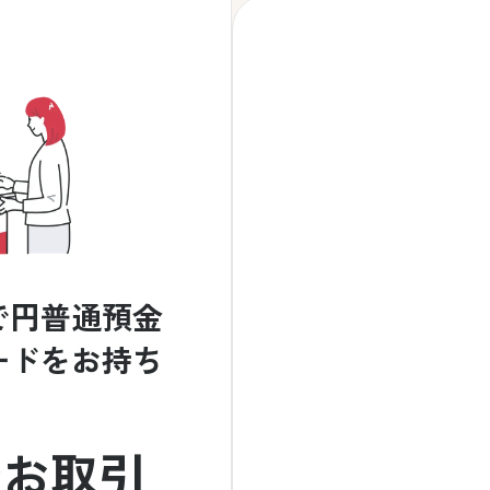
で円普通預金
ードをお持ち
でお取引
外貨預