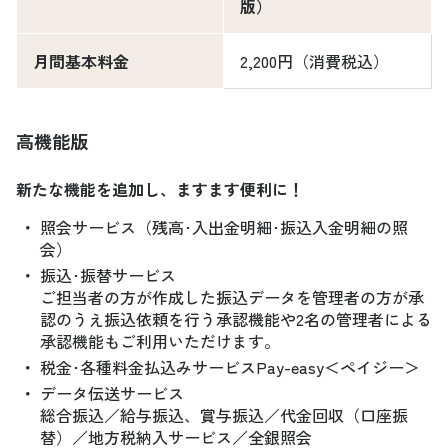
版）
月間基本料金
2,200円（消費税込）
高機能版
新たな機能を追加し、ますます便利に！
・
照会サービス（残高･入出金明細･振込入金明細の照
会）
・
振込･振替サービス
ご担当者の方が作成した振込データを管理者の方が承
認のうえ振込依頼を行う承認機能や2名の管理者による
承認機能もご利用いただけます。
・
税金･各種料金払込みサービスPay-easy＜ペイジー＞
・
データ伝送サービス
総合振込／給与振込、賞与振込／代金回収（口座振
替）／地方税納入サービス／全銀照会