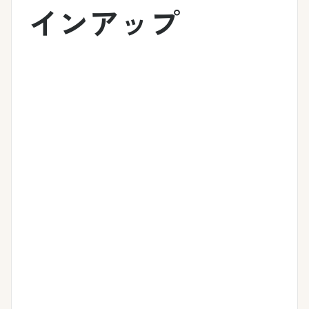
インアップ
スー
大
相
退
利
パー
口
続
職
息
定
定
定
金
分
期・
期
期
定
割
スー
預
預
期
受
パー
金
金
預
取
定期
金
型
まと
相続
300
定
まっ
によ
退職
期
た大
り引
金を
元本
事な
き継
預
受け
保
ご資
がれ
取ら
金
証、
金を
たご
れた
確定
満期
安
資金
方向
利回
日を
全、
を期
けの
りの