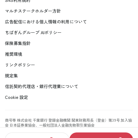
SNS利用規約
マルチステークホルダー方針
広告配信における個人情報の利用について
ちばぎんグループ AIポリシー
保険募集指針
推奨環境
リンクポリシー
規定集
信託契約代理店・銀行代理業について
Cookie 設定
商号等 株式会社 千葉銀行 登録金融機関 関東財務局長（登金）第39号 加入協
会 日本証券業協会、一般社団法人金融先物取引業協会
Copyright©
2026
The Chiba Bank, Ltd. All Rights Reserved.