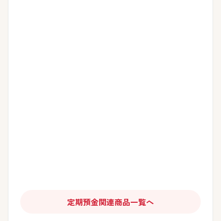
待た
確実
間限
期間
定期
ずに
にお
定の
限定
預金
利息
預か
特別
特別
で
をお
りい
金利
金利
す。
好み
たし
でお
で作
自動
のサ
ま
預入
成い
継続
イク
す。
れい
ただ
や自
ルで
ただ
ける
動融
受け
けま
定期
資も
取れ
す。
預金
ご利
ま
で
用い
す。
す。
ただ
けま
す。
定期預金関連商品一覧へ